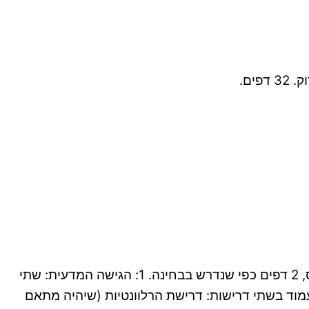
ים.
דף נוסחאות מקיף ומלא הכולל סקירה של מושגי המפתח ביחידות הלימוד, מוכן להדפסה, לפי 7 פרקי הלימוד בקורס, 2 דפים כפי שנדרש בבחינה. 1: הגישה המדעית: שתי
לעמוד בשתי דרישות: דרישת הרלוונטיות (שיהיה מתאם